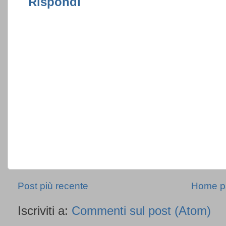
Rispondi
Post più recente
Home p
Iscriviti a:
Commenti sul post (Atom)