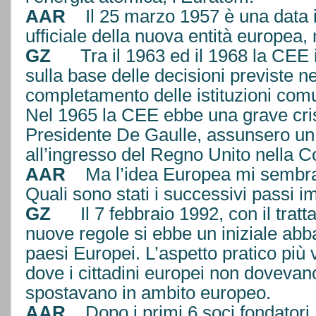
AAR
Il 25 marzo 1957 è una data i
ufficiale della nuova entità europea
GZ
Tra il 1963 ed il 1968 la CEE in
sulla base delle decisioni previste nei 
completamento delle istituzioni 
Nel 1965 la CEE ebbe una grave cris
Presidente De Gaulle, assunsero un
all’ingresso del Regno Unito nella 
AAR
Ma l’idea Europea mi sembra 
Quali sono stati i successivi passi i
GZ
Il 7 febbraio 1992, con il trattat
nuove regole si ebbe un iniziale abba
paesi Europei. L’aspetto pratico più v
dove i cittadini europei non dovevan
spostavano in ambito europeo.
AAR
Dopo i primi 6 soci fondatori, ai