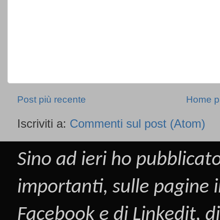
Post più recente
Home p
Iscriviti a:
Commenti sul post (Atom)
Sino ad ieri ho pubblicato
importanti, sulle pagine i
Facebook
e di
Linkedit
, d