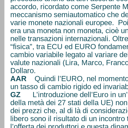
accordo, ricordato come Serpente Mo
meccanismo semiautomatico che defin
varie monete nazionali europee. Poi
era una moneta non moneta, cioè un
nelle transazioni internazionali. Oltr
“fisica”, tra ECU ed EURO fondamenta
cambio variabile legato al variare de
valute nazionali (Lira, Marco, Franco,
Dollaro.
AAR
Quindi l’EURO, nel momento d
un tasso di cambio rigido ed invariab
GZ
L’introduzione dell’Euro in un’
della metà dei 27 stati della UE) non
dei prezzi che, al di là di considera
libero sono il risultato di un incont
l’offerta dei produttori e questa di