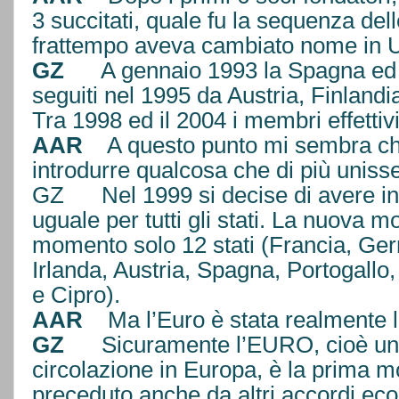
3 succitati, quale fu la sequenza del
frattempo aveva cambiato nome in 
GZ
A gennaio 1993 la Spagna ed il
seguiti nel 1995 da Austria, Finla
Tra 1998 ed il 2004 i membri effettiv
AAR
A questo punto mi sembra che
introdurre qualcosa che di più unisse 
GZ Nel 1999 si decise di avere in
uguale per tutti gli stati. La nuova m
momento solo 12 stati (Francia, Germ
Irlanda, Austria, Spagna, Portogallo
e Cipro).
AAR
Ma l’Euro è stata realmente 
GZ
Sicuramente l’EURO, cioè una m
circolazione in Europa, è la prima m
preceduto anche da altri accordi ec