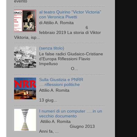
evento
al teatro Quirino “Victor Victoria”
con Veronica Pivetti
di Attilio A. Romita
6
febbraio 2019 La storia di Viktor
Viktoria, isp...
(senza titolo)
Le false radici Giudaico-Cristiane
d’Europa Riflessioni Flavio
Impelluso
O...
Sulla Giustizia e PNRR
….riflessioni politiche
Attilio A. Romita
13 giug...
I numeri di un computer .....in un
vecchio documento
Attilio A. Romita
Giugno 2013
Anni fa, ...