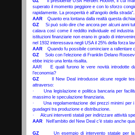
GZ
Il presidente USA Herbert Hoover, il cui manda
superato il momento peggiore e con lo sforzo congiunt
rapidamente. La prosperità è all’angolo della strada”.
AAR
Quanto era lontana dalla realtà questa dichi
GZ
Si può solo dire che ancora per alcuni anni tutti
calava così come il reddito individuale ed industria
istituzioni finanziarie non erano in grado di interve
nel 1932 interessava negli USA il 25% della forza la
AAR
Quando fu possibile cominciare a rallentare
GZ
Solo con l’elezione di Franklin Delano Rooseve
ebbe inizio una lenta risalita.
AAR E quali furono le vere novità introdotte dal 
l’economia?
GZ
Il New Deal introdusse alcune regole te
attraverso:
·
Una legislazione e politica bancaria per facilita
massimo le speculazione finanziaria.
·
Una regolamentazione dei prezzi minimi per i p
guadagni tra produzione e distribuzione.
·
Alcuni interventi statali per indirizzare attività sp
AAR
Nell’ambito del New Deal c’è stato anche qual
GZ
Un esempio di intervento statale per la 