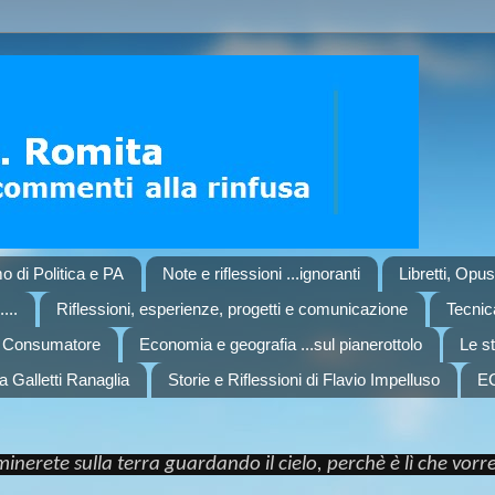
o di Politica e PA
Note e riflessioni ...ignoranti
Libretti, Opu
...
Riflessioni, esperienze, progetti e comunicazione
Tecnica
l Consumatore
Economia e geografia ...sul pianerottolo
Le st
a Galletti Ranaglia
Storie e Riflessioni di Flavio Impelluso
E
nerete sulla terra guardando il cielo, perchè è lì che vor