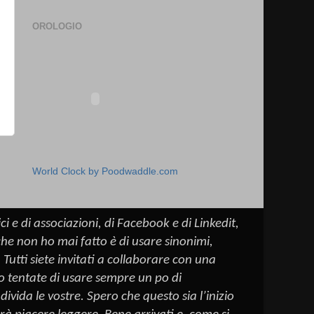
OROLOGIO
o
World Clock by Poodwaddle.com
ci e di associazioni, di
Facebook
e di
Linkedit
,
 che non ho mai fatto è di usare sinonimi,
Tutti siete invitati a collaborare con una
to tentate di usare sempre un
po
di
ivida le vostre. Spero che questo sia l’inizio