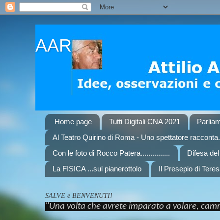
AAR
Home page
Tutti Digitali CNA 2021
Parliam
Al Teatro Quirino di Roma - Uno spettatore racconta..
Con le foto di Rocco Patera...............
Difesa de
La FISICA ...sul pianerottolo
Il Presepio di Teres
SALVE e BENVENUTI!
"Una volta che avrete imparato a volare, cammi