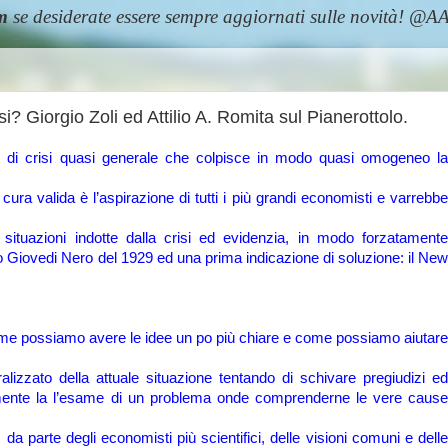
m
se desiderate essere sempre aggiornati sulle novità! 
isi? Giorgio Zoli ed Attilio A. Romita sul Pianerottolo.
e di crisi quasi generale che colpisce in modo quasi omogeneo la
 cura valida è l’aspirazione di tutti i più grandi economisti e varrebbe
situazioni indotte dalla crisi ed evidenzia, in modo forzatamente
 Giovedi Nero del 1929 ed una prima indicazione di soluzione: il New
ome possiamo avere le idee un po più chiare e come possiamo aiutare
ato della attuale situazione tentando di schivare pregiudizi ed
amente la l’esame di un problema onde comprenderne le vere cause
 parte degli economisti più scientifici, delle visioni comuni e dell