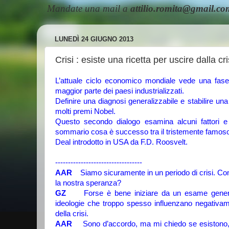
Mandate una mail a
attilio.romita@gmail.co
LUNEDÌ 24 GIUGNO 2013
Crisi : esiste una ricetta per uscire dalla cr
L’attuale ciclo economico mondiale vede una fas
maggior parte dei paesi industrializzati.
Definire una diagnosi generalizzabile e stabilire una
molti premi Nobel.
Questo secondo dialogo esamina alcuni fattori e 
sommario cosa è successo tra il tristemente famoso
Deal introdotto in USA da F.D. Roosvelt.
----------------------------------
AAR
Siamo sicuramente in un periodo di crisi. C
la nostra speranza?
GZ
Forse è bene iniziare da un esame generalizz
ideologie che troppo spesso influenzano negativ
della crisi.
AAR
Sono d’accordo, ma mi chiedo se esistono, da