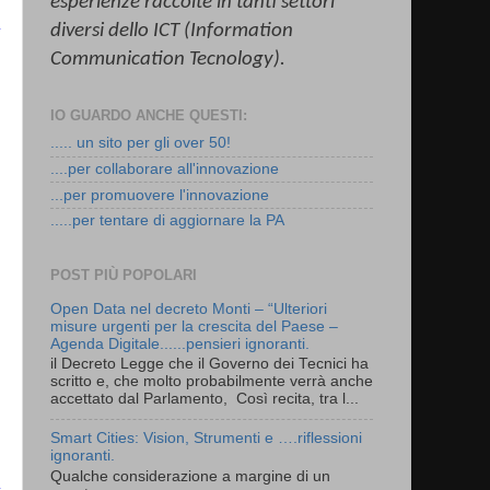
esperienze raccolte in tanti settori
diversi dello ICT (Information
Communication
Tecnology
).
IO GUARDO ANCHE QUESTI:
..... un sito per gli over 50!
....per collaborare all'innovazione
...per promuovere l'innovazione
.....per tentare di aggiornare la PA
POST PIÙ POPOLARI
Open Data nel decreto Monti – “Ulteriori
misure urgenti per la crescita del Paese –
l
Agenda Digitale......pensieri ignoranti.
il Decreto Legge che il Governo dei Tecnici ha
i
scritto e, che molto probabilmente verrà anche
accettato dal Parlamento, Così recita, tra l...
Smart Cities: Vision, Strumenti e ….riflessioni
ignoranti.
Qualche considerazione a margine di un
a