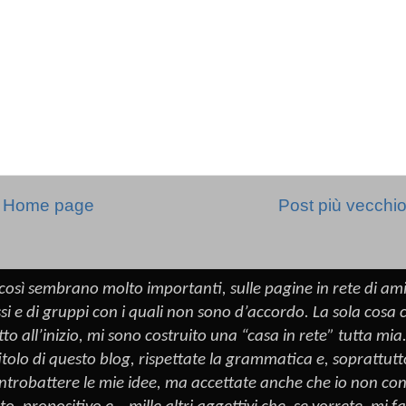
Home page
Post più vecchi
o così sembrano molto importanti, sulle pagine in rete di ami
ssi e di gruppi con i quali non sono d’accordo. La sola cosa
all’inizio, mi sono costruito una “casa in rete” tutta mia. 
tolo di questo blog, rispettate la grammatica e, soprattut
controbattere le mie idee, ma accettate anche che io non cond