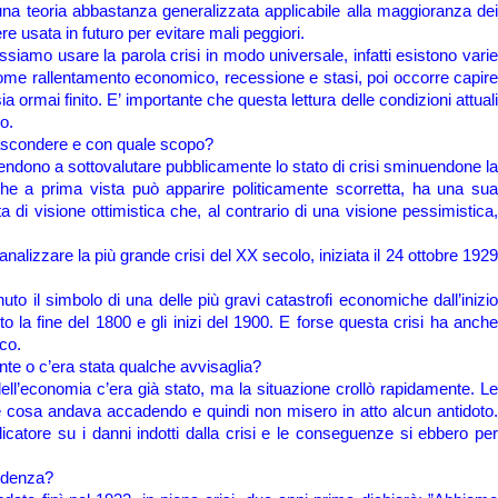
na teoria abbastanza generalizzata applicabile alla maggioranza de
re usata in futuro per evitare mali peggiori.
iamo usare la parola crisi in modo universale, infatti esistono vari
come rallentamento economico, recessione e stasi, poi occorre capire
ia ormai finito. E’ importante che questa lettura delle condizioni attuali
uo.
 nascondere e con quale scopo?
i tendono a sottovalutare pubblicamente lo stato di crisi sminuendone la
he a prima vista può apparire politicamente scorretta, ha una sua
ta di visione ottimistica che, al contrario di una visione pessimistica,
lizzare la più grande crisi del XX secolo, iniziata il 24 ottobre 1929
to il simbolo di una delle più gravi catastrofi economiche dall’inizi
to la fine del 1800 e gli inizi del 1900. E forse questa crisi ha anche
ico.
te o c’era stata qualche avvisaglia?
ll’economia c’era già stato, ma la situazione crollò rapidamente. Le
te cosa andava accadendo e quindi non misero in atto alcun antidoto.
catore su i danni indotti dalla crisi e le conseguenze si ebbero per
videnza?