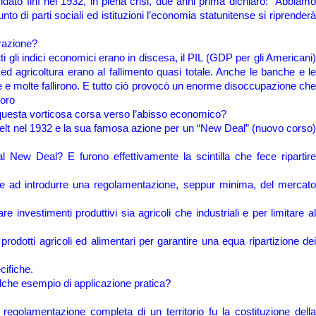
to finì nel 1932, in piena crisi, due anni prima dichiarò: ”Abbiamo
o di parti sociali ed istituzioni l’economia statunitense si riprenderà
arazione?
 gli indici economici erano in discesa, il PIL (GDP per gli Americani)
 ed agricoltura erano al fallimento quasi totale. Anche le banche e le
nire e molte fallirono. E tutto ciò provocò un enorme disoccupazione che
voro
 questa vorticosa corsa verso l’abisso economico?
lt nel 1932 e la sua famosa azione per un “New Deal” (nuovo corso)
New Deal? E furono effettivamente la scintilla che fece ripartire
se ad introdurre una regolamentazione, seppur minima, del mercato
re investimenti produttivi sia agricoli che industriali e per limitare a
rodotti agricoli ed alimentari per garantire una equa ripartizione de
ecifiche.
che esempio di applicazione pratica?
regolamentazione completa di un territorio fu la costituzione dell