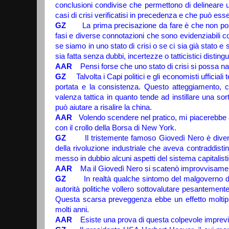
conclusioni
condivise che permettono di delineare u
casi di crisi verificatisi in precedenza e che può esse
GZ
La prima precisazione da fare è che non poss
fasi e diverse connotazioni che sono evidenziabili 
se siamo in uno stato di crisi o se ci sia già stato e s
sia fatta senza dubbi, incertezze o tatticistici disting
AAR
Pensi forse che uno stato di crisi si possa
GZ
Talvolta i Capi politici e gli economisti ufficial
portata e la consistenza. Questo atteggiamento, c
valenza tattica in quanto tende ad instillare una sor
può aiutare a risalire la china.
AAR
Volendo scendere nel pratico, mi piacerebbe ana
con il crollo della Borsa di New York.
GZ
Il tristemente famoso Giovedì Nero è divenu
della rivoluzione industriale che aveva contraddistin
messo in dubbio alcuni aspetti del sistema capitalist
AAR
Ma il Giovedì Nero si scatenò improvvisamen
GZ
In realtà qualche sintomo del malgoverno de
autorità politiche vollero sottovalutare pesantemen
Questa scarsa preveggenza ebbe un effetto moltipli
molti anni.
AAR
Esiste una prova di questa colpevole impre