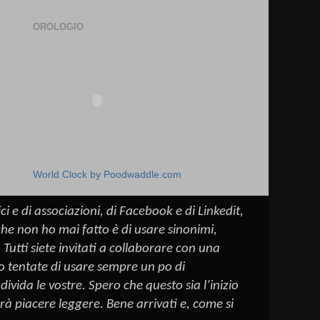
o
OROLOGIO
World Clock by Poodwaddle.com
ci e di associazioni, di
Facebook
e di
Linkedit
,
 che non ho mai fatto è di usare sinonimi,
Tutti siete invitati a collaborare con una
to tentate di usare sempre un
po
di
ivida le vostre. Spero che questo sia l’inizio
arà piacere leggere. Bene arrivati e, come si