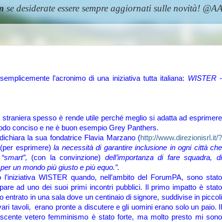
m
se desiderate essere sempre aggiornati sulle novità! 
emplicemente l’acronimo di una iniziativa tutta italiana:
WISTER -
a straniera spesso è rende utile perché meglio si adatta ad esprimere
modo conciso e ne è buon esempio Grey Panthers.
chiara la sua fondatrice Flavia Marzano (
http://www.direzionisrl.it/?
a
(per esprimere)
la necessità di garantire inclusione in ogni città ch
i “smart”,
(con la convinzione)
dell’importanza di fare squadra, di
per un mondo più giusto e più equo.”.
o l’iniziativa WISTER quando, nell’ambito del ForumPA, sono stato
ipare ad uno dei suoi primi incontri pubblici. Il primo impatto è stato
no entrato in una sala dove un centinaio di signore, suddivise in piccoli
vari tavoli, erano pronte a discutere e gli uomini erano solo un paio. Il
nascente vetero femminismo è stato forte, ma molto presto mi sono