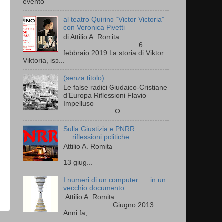
evento
al teatro Quirino “Victor Victoria”
con Veronica Pivetti
di Attilio A. Romita
6
febbraio 2019 La storia di Viktor
Viktoria, isp...
(senza titolo)
Le false radici Giudaico-Cristiane
d’Europa Riflessioni Flavio
Impelluso
O...
Sulla Giustizia e PNRR
….riflessioni politiche
Attilio A. Romita
13 giug...
I numeri di un computer .....in un
vecchio documento
Attilio A. Romita
Giugno 2013
Anni fa, ...