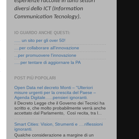
esperienze raccolte in tanti settori
diversi dello ICT (Information
Communication
Tecnology
).
IO GUARDO ANCHE QUESTI:
..... un sito per gli over 50!
....per collaborare all'innovazione
...per promuovere l'innovazione
.....per tentare di aggiornare la PA
POST PIÙ POPOLARI
Open Data nel decreto Monti – “Ulteriori
misure urgenti per la crescita del Paese –
Agenda Digitale......pensieri ignoranti.
il Decreto Legge che il Governo dei Tecnici ha
scritto e, che molto probabilmente verrà anche
accettato dal Parlamento, Così recita, tra l...
Smart Cities: Vision, Strumenti e ….riflessioni
ignoranti.
Qualche considerazione a margine di un