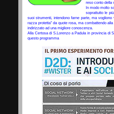
reso conto della 
In modo molto so
soprattutto le p
suoi strumenti, intendono farne parte, ma vogliono
razza protetta” da quote rosa, ma combattendo alla 
indirizzato ad una migliore conoscenza.
Alla Certosa di S.Lorenzo a Padula in provincia di Sa
questo programma