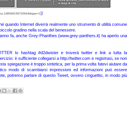
)
)
t=oa.148069158720644&type=1
hé quando Internet diverrà realmente uno strumento di utilità comune
ro piccolo gradino nella scala del benessere.
anno fa, anche Grey-Phanthes (www.grey-panthers.it) ha aperto una
TTER lo hashtag #d2dwister e troverà twitter e link a tutta la
izio: è sufficiente collegarsi a http://twitter.com e registrasi, se non
ta spiegazione è troppo sintetica, per la prima volta fatevi aiutare da
tico modo di scambiarsi impressioni ed informazioni può essere
rrete, potremo parlare di questo Tweet, ovvero cinguettio, in modo più