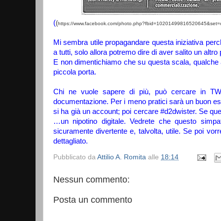
(
(
https://www.facebook.com/photo.php?fbid=10201499816520645&se
Mi sembra utile propagandare questa iniziativa perc
a tutti, solo allora potremo dire di aver salito un alt
E non dimentichiamo che su questa scala, qualche 
piccola porta.
Chi ne vuole sapere di più, può cercare in TWI
documentazione. Per i meno pratici sarà un buon eserc
si ha già un account; poi cercare #d2dwister. Se ques
…un nipotino digitale. Vedrete che questo simpa
sicuramente divertente e, talvolta, utile. Se poi vo
dettagliato.
Pubblicato da
Attilio A. Romita
alle
18:14
Nessun commento:
Posta un commento