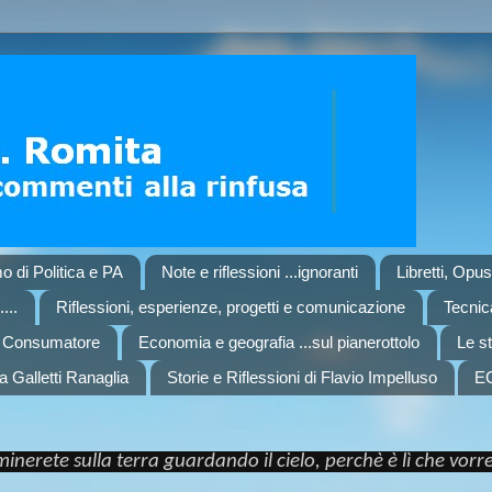
o di Politica e PA
Note e riflessioni ...ignoranti
Libretti, Opu
...
Riflessioni, esperienze, progetti e comunicazione
Tecnica
l Consumatore
Economia e geografia ...sul pianerottolo
Le st
a Galletti Ranaglia
Storie e Riflessioni di Flavio Impelluso
E
nerete sulla terra guardando il cielo, perchè è lì che vor