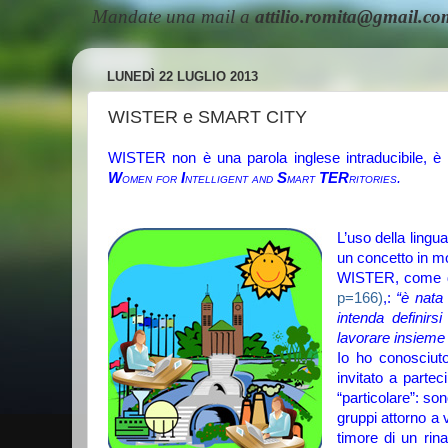
Mandate una mail a
attilio.romita@gmail.co
LUNEDÌ 22 LUGLIO 2013
WISTER e SMART CITY
WISTER non è una parola inglese intraducibile, è s
W
omen for
I
ntelligent and
S
mart
TER
ritories.
L’uso della lingu
un concetto in 
WISTER, come di
p=166)
,:
“è nat
intenda definirs
lavorare insieme 
Io ho conosciut
invitato a partec
“particolare”: so
gruppi attorno a 
timore di un ri