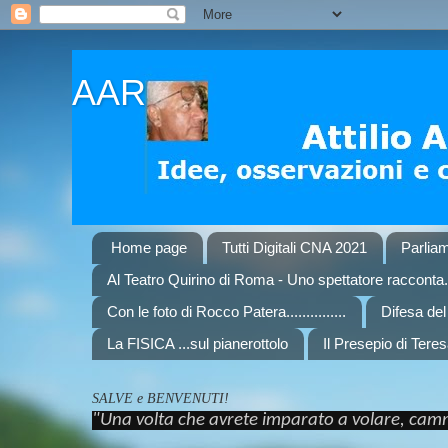
AAR
Home page
Tutti Digitali CNA 2021
Parliam
Al Teatro Quirino di Roma - Uno spettatore racconta..
Con le foto di Rocco Patera...............
Difesa de
La FISICA ...sul pianerottolo
Il Presepio di Teres
SALVE e BENVENUTI!
"Una volta che avrete imparato a volare, cammi