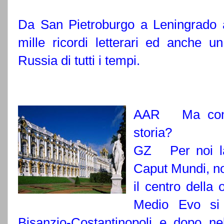
Da San Pietroburgo a Leningrado 
mille ricordi letterari ed anche u
Russia di tutti i tempi.
AAR
Ma com
storia?
GZ P
er noi l
Caput Mundi, no
il centro della 
Medio Evo si 
Bisanzio-Costantinopoli e dopo n