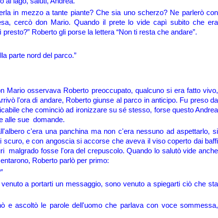
 al lago, saluti, Andrea.
rla in mezzo a tante piante? Che sia uno scherzo? Ne parlerò con
esa, cercò don Mario. Quando il prete lo vide capì subito che era
resto?” Roberto gli porse la lettera “Non ti resta che andare”.
la parte nord del parco.”
n Mario osservava Roberto preoccupato, qualcuno si era fatto vivo,
vò l'ora di andare, Roberto giunse al parco in anticipo. Fu preso da
ficabile che cominciò ad ironizzare su sé stesso, forse questo Andrea
re alle sue domande.
ll'albero c'era una panchina ma non c'era nessuno ad aspettarlo, si
 scuro, e con angoscia si accorse che aveva il viso coperto dai baffi
uri malgrado fosse l'ora del crepuscolo. Quando lo salutò vide anche
entarono, Roberto parlò per primo:
”
venuto a portarti un messaggio, sono venuto a spiegarti ciò che sta
nò e ascoltò le parole dell'uomo che parlava con voce sommessa,