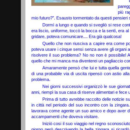
paregg
più ra
mio futuro?”. Esausto tormentato da questi pensieri s
Dormì a lungo e quando si svegliò si rese cont
era liscio, uniforme, toccò la bocca e la sentì, era
gridare, poteva comunicare.... Era già qualc
Quello che non riusciva a capire era come p
poteva usare i cinque sensi senza avere gli organi a
risolvere il suo problema? No no non è possibile! 
quello che mi manca ma diventerei un pagliaccio con la
Amaramente pensò che lui e tutta quella gente 
di una probabile via di uscita ripensò con astio all
problema.
Nei giorni successivi organizzò le sue giornat
anni, riempì la sua casa di riserve alimentari e fece 
Prima di tutto avrebbe raccolto delle notizie
in città nel periodo del suo incontro con la zingara
lavorava come agente un suo amico e dopo aver diviso
accampamenti che doveva visitare.
Iniziò cosi il suo viaggio nel regno sconosciut
giorno però descrivendo la bella zingara si ricordò