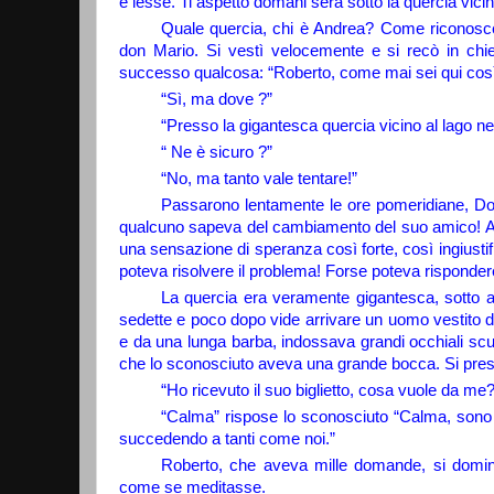
e lesse. Ti aspetto domani sera sotto la quercia vicino
Quale quercia, chi è Andrea? Come riconosce
don Mario. Si vestì velocemente e si recò in chi
successo qualcosa: “Roberto, come mai sei qui così p
“Sì, ma dove ?”
“Presso la gigantesca quercia vicino al lago nel
“ Ne è sicuro ?”
“No, ma tanto vale tentare!”
Passarono lentamente le ore pomeridiane, Do
qualcuno sapeva del cambiamento del suo amico! Arri
una sensazione di speranza così forte, così ingiusti
poteva risolvere il problema! Forse poteva risponde
La quercia era veramente gigantesca, sotto a
sedette e poco dopo vide arrivare un uomo vestito di
e da una lunga barba, indossava grandi occhiali sc
che lo sconosciuto aveva una grande bocca. Si pres
“Ho ricevuto il suo biglietto, cosa vuole da me?
“Calma” rispose lo sconosciuto “Calma, sono 
succedendo a tanti come noi.”
Roberto, che aveva mille domande, si domi
come se meditasse.