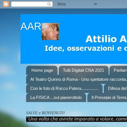
AAR
Home page
Tutti Digitali CNA 2021
Parliam
Al Teatro Quirino di Roma - Uno spettatore racconta..
Con le foto di Rocco Patera...............
Difesa de
La FISICA ...sul pianerottolo
Il Presepio di Teres
SALVE e BENVENUTI!
"Una volta che avrete imparato a volare, cammi