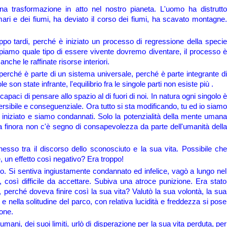
una trasformazione in atto nel nostro pianeta. L'uomo ha distrutto
ari e dei fiumi, ha deviato il corso dei fiumi, ha scavato montagne.
ppo tardi, perché è iniziato un processo di regressione della specie
piamo quale tipo di essere vivente dovremo diventare, il processo è
che le raffinate risorse interiori.
, perché è parte di un sistema universale, perché è parte integrante di
son state infrante, l'equilibrio fra le singole parti non esiste più .
aci di pensare allo spazio al di fuori di noi. In natura ogni singolo è
versibile e conseguenziale. Ora tutto si sta modificando, tu ed io siamo
o è iniziato e siamo condannati. Solo la potenzialità della mente umana
 finora non c'è segno di consapevolezza da parte dell'umanità della
esso tra il discorso dello sconosciuto e la sua vita. Possibile che
, un effetto così negativo? Era troppo!
to. Si sentiva ingiustamente condannato ed infelice, vagò a lungo nel
, così difficile da accettare. Subiva una atroce punizione. Era stato
tà, perché doveva finire così la sua vita? Valutò la sua volontà, la sua
, e nella solitudine del parco, con relativa lucidità e freddezza si pose
one.
mani, dei suoi limiti, urlò di disperazione per la sua vita perduta, per