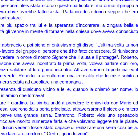
 persona intervistata ricordò questo particolare; ma ormai il gruppo a
peva dove avrebbe fatto sosta. Parlando della donna seppe che era
contrastare.
e più spazio tra lui e la speranza d'incontrare la zingara bella e
coltà gli venne in mente di tornare nella chiesa dove aveva conosciuto
 abbraccio e poi pieno di entusiasmo gli disse: ”L'ultima volta tu non
tto lavoro del gruppo di persone che ti ho fatto conoscere. Si riuniscono
edere in onore di nostro Signore che li aiuta e li protegge”. Roberto,
ersone che aveva incontrato la prima volta, voleva parlare con loro,
nza salutare al loro primo incontro. Attraversarono la porticina ed il
ne verde. Roberto fu accolto con una cordialità che lo mise subito a
ris era seduta ad ascoltare una compagna .
presenza di qualcuno vicino a lei e, quando la chiamò per nome, lo
 un amico che tornava!
are il giardino. La bimba andò a prendere le chiavi da don Mario ed
iesa, uscirono dalla porta principale, attraversarono il piccolo cimitero
apparve una grande serra. Entrarono, Roberto vide uno spettacolo
articolare insolito numerose farfalle che volavano leggere tra le piante.
i non vedenti fosse stato capace di realizzare una serra così bella.
eva lavorare con loro. “ Certo , quando vuoi”.