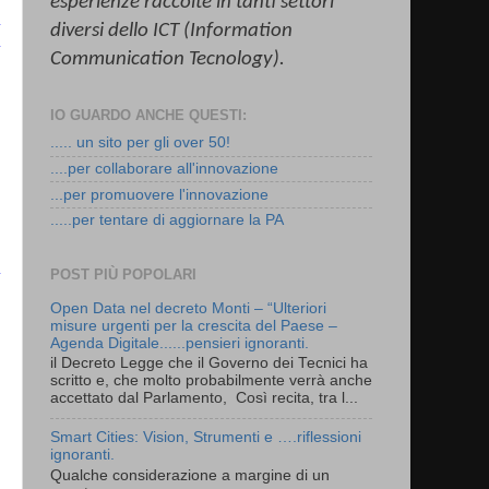
esperienze raccolte in tanti settori
diversi dello ICT (Information
Communication
Tecnology
).
IO GUARDO ANCHE QUESTI:
..... un sito per gli over 50!
....per collaborare all'innovazione
...per promuovere l'innovazione
.....per tentare di aggiornare la PA
POST PIÙ POPOLARI
Open Data nel decreto Monti – “Ulteriori
misure urgenti per la crescita del Paese –
Agenda Digitale......pensieri ignoranti.
il Decreto Legge che il Governo dei Tecnici ha
scritto e, che molto probabilmente verrà anche
accettato dal Parlamento, Così recita, tra l...
Smart Cities: Vision, Strumenti e ….riflessioni
ignoranti.
Qualche considerazione a margine di un