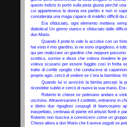
questo indizio lo portò sulla pista giusta perché una
cui apparteneva la donna era partito e non si sa
considerata una maga capace di malefici difficili da 
Era sfiduciato, ogni elemento metteva sempr
diabolica! Un giorno stanco e sfiduciato dalle diffi
don Mario.
Quando il prete lo vide lo accolse con un forte
hai visto il mio giardino, io ne sono orgoglioso, è tu
qui per realizzare un giardino che neppure possono v
scettico, sorrise e disse che voleva rivedere le p
voleva scusarsi per essere fuggito così in fretta se
tratto di cortile spoglio che conduceva al capanno
proprio agio, cercò di vedere se c'era la bambina: I
Quando lui si avvicinò la bimba percepì la 
riconobbe subito e cercò di nuovo la sua mano. Era
Roberto le chiese se potevano andare a visit
uscirono. Attraversarono il cortiletto, entrarono in ch
e dietro due rigogliosi cespugli di biancospino 
inaspettato, centinaia di piante ed arbusti fioriti e p
Roberto non riusciva a convincersi come un gruppo d
Chiese allora a don Mario che li aveva seguiti se pot