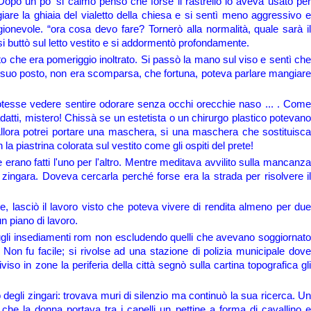
Dopo un po' si calmò pensò che forse il rastrello lo aveva usato per
iare la ghiaia del vialetto della chiesa e si sentì meno aggressivo e
gionevole. “ora cosa devo fare? Tornerò alla normalità, quale sarà il
i buttò sul letto vestito e si addormentò profondamente.
o che era pomeriggio inoltrato. Si passò la mano sul viso e sentì che
 al suo posto, non era scomparsa, che fortuna, poteva parlare mangiare
osa!
otesse vedere sentire odorare senza occhi orecchie naso ... . Come
datti, mistero! Chissà se un estetista o un chirurgo plastico potevano
Allora potrei portare una maschera, si una maschera che sostituisca
 piastrina colorata sul vestito come gli ospiti del prete!
erano fatti l'uno per l'altro. Mentre meditava avvilito sulla mancanza
a zingara. Doveva cercarla perché forse era la strada per risolvere il
e, lasciò il lavoro visto che poteva vivere di rendita almeno per due
un piano di lavoro.
 sugli insediamenti rom non escludendo quelli che avevano soggiornato
. Non fu facile; si rivolse ad una stazione di polizia municipale dove
 in zone la periferia della città segnò sulla cartina topografica gli
o degli zingari: trovava muri di silenzio ma continuò la sua ricerca. Un
 che la donna portava tra i capelli un pettine a forma di cavallino e