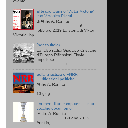
evento
al teatro Quirino “Victor Victoria”
con Veronica Pivetti
di Attilio A. Romita
6
febbraio 2019 La storia di Viktor
Viktoria, isp...
(senza titolo)
Le false radici Giudaico-Cristiane
d’Europa Riflessioni Flavio
Impelluso
O...
Sulla Giustizia e PNRR
….riflessioni politiche
Attilio A. Romita
13 giug...
I numeri di un computer .....in un
vecchio documento
Attilio A. Romita
Giugno 2013
Anni fa, ...