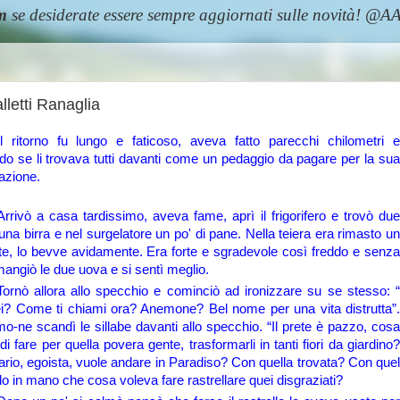
m
se desiderate essere sempre aggiornati sulle novità! 
lletti Ranaglia
Il ritorno fu lungo e faticoso, aveva fatto parecchi chilometri e
do se li trovava tutti davanti come un pedaggio da pagare per la sua
azione.
Arrivò a casa tardissimo, aveva fame, aprì il frigorifero e trovò due
una birra e nel surgelatore un po' di pane. Nella teiera era rimasto un
 te, lo bevve avidamente. Era forte e sgradevole così freddo e senza
 mangiò le due uova e si sentì meglio.
Tornò allora allo specchio e cominciò ad ironizzare su se stesso: “
i? Come ti chiami ora? Anemone? Bel nome per una vita distrutta”.
o-ne scandì le sillabe davanti allo specchio. “Il prete è pazzo, cosa
di fare per quella povera gente, trasformarli in tanti fiori da giardino?
ario, egoista, vuole andare in Paradiso? Con quella trovata? Con quel
llo in mano che cosa voleva fare rastrellare quei disgraziati?