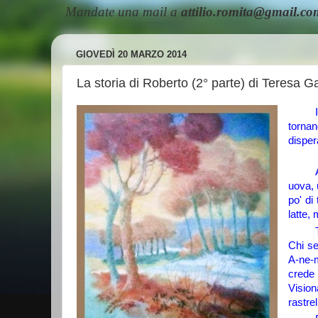
Mandate una mail a
attilio.romita@gmail.co
GIOVEDÌ 20 MARZO 2014
La storia di Roberto (2° parte) di Teresa Ga
tornan
disper
uova, 
po' di
latte,
Chi se
A-ne-m
crede 
Vision
rastre