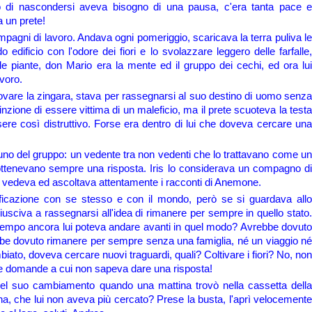
co di nascondersi aveva bisogno di una pausa, c'era tanta pace e
 un prete!
ompagni di lavoro. Andava ogni pomeriggio, scaricava la terra puliva le
ido edificio con l'odore dei fiori e lo svolazzare leggero delle farfalle,
e piante, don Mario era la mente ed il gruppo dei cechi, ed ora lui
voro.
trovare la zingara, stava per rassegnarsi al suo destino di uomo senza
zione di essere vittima di un maleficio, ma il prete scuoteva la testa
sere così distruttivo. Forse era dentro di lui che doveva cercare una
 uno del gruppo: un vedente tra non vedenti che lo trattavano come un
 ottenevano sempre una risposta. Iris lo considerava un compagno di
 vedeva ed ascoltava attentamente i racconti di Anemone.
ficazione con se stesso e con il mondo, però se si guardava allo
usciva a rassegnarsi all'idea di rimanere per sempre in quello stato.
o tempo ancora lui poteva andare avanti in quel modo? Avrebbe dovuto
ebbe dovuto rimanere per sempre senza una famiglia, né un viaggio né
mbiato, doveva cercare nuovi traguardi, quali? Coltivare i fiori? No, non
 le domande a cui non sapeva dare una risposta!
el suo cambiamento quando una mattina trovò nella cassetta della
na, che lui non aveva più cercato? Prese la busta, l'aprì velocemente