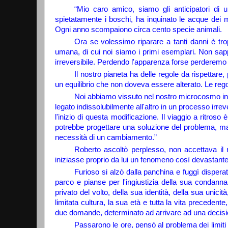
“Mio caro amico, siamo gli anticipatori di 
spietatamente i boschi, ha inquinato le acque dei m
Ogni anno scompaiono circa cento specie animali.
Ora se volessimo riparare a tanti danni è tro
umana, di cui noi siamo i primi esemplari. Non sap
irreversibile. Perdendo l'apparenza forse perderemo an
Il nostro pianeta ha delle regole da rispettare
un equilibrio che non doveva essere alterato. Le regole 
Noi abbiamo vissuto nel nostro microcosmo incap
legato indissolubilmente all'altro in un processo irre
l'inizio di questa modificazione. Il viaggio a ritros
potrebbe progettare una soluzione del problema, ma
necessità di un cambiamento.”
Roberto ascoltò perplesso, non accettava il n
iniziasse proprio da lui un fenomeno così devastante
Furioso si alzò dalla panchina e fuggì dispera
parco e pianse per l'ingiustizia della sua condanna
privato del volto, della sua identità, della sua unici
limitata cultura, la sua età e tutta la vita precedente
due domande, determinato ad arrivare ad una decisi
Passarono le ore, pensò al problema dei limiti u