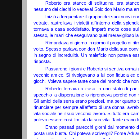
Roberto era stanco di solitudine, era stan
nessuno dei ciechi lo vedeva! Solo don Mario ma era
Iniziò a frequentare il gruppo dei suoi nuovi c
vetrate, rastrellava i vialetti all'interno della splend
tornava a casa soddisfatto. Imparò molte cose sull
stesso, le mani che eseguivano quel meraviglioso la
Rimandava di giorno in giorno il progetto di ri
volto. Spesso parlava con don Mario della sua convin
in segno di incredulità. Un maleficio non poteva es
risposta.
Passarono i giorni e Roberto si sentiva ormai
vecchio amico. Si rivolgevano a lui con fiducia ed
giochi. Voleva sapere tante cose del mondo che non
Roberto tornava a casa in uno stato di paci
specchio la disperazione lo riprendeva perché non ri
Gli amici della serra erano preziosi, ma per quant
rinunciare per sempre all'affetto di una donna, avr
vita sociale né il suo vecchio lavoro. Si tutto era ca
poteva essere così limitata la sua vita. Tante erano
Erano passati parecchi giorni dal momento d
posta una busta. Chi poteva scrivergli? Forse Adria