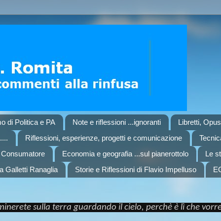
o di Politica e PA
Note e riflessioni ...ignoranti
Libretti, Opu
...
Riflessioni, esperienze, progetti e comunicazione
Tecnica
l Consumatore
Economia e geografia ...sul pianerottolo
Le st
a Galletti Ranaglia
Storie e Riflessioni di Flavio Impelluso
E
nerete sulla terra guardando il cielo, perchè è lì che vor