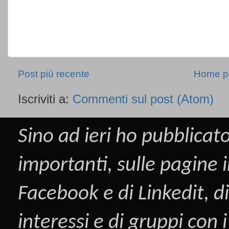
Post più recente
Home p
Iscriviti a:
Commenti sul post (Atom)
Sino ad ieri ho pubblicato
importanti, sulle pagine i
Facebook
e di
Linkedit
, d
interessi e di gruppi con