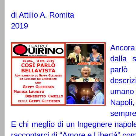
di Attilio A. Romita
2019
Ancora
dalla 
parlò 
descriz
umano 
Napoli,
sempre 
E chi meglio di un Ingegnere napole
raccontarci di “Amore e Libertà” come 